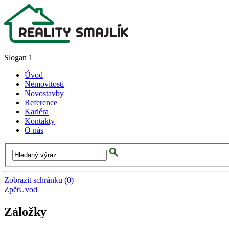
Slogan 1
Úvod
Nemovitosti
Novostavby
Reference
Kariéra
Kontakty
O nás
Zobrazit schránku
(
0
)
Zpět
Úvod
Záložky