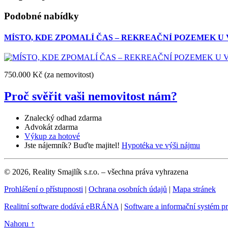
Podobné nabídky
MÍSTO, KDE ZPOMALÍ ČAS – REKREAČNÍ POZEMEK U
750.000 Kč
(za nemovitost)
Proč svěřit vaši nemovitost nám?
Znalecký odhad zdarma
Advokát zdarma
Výkup za hotové
Jste nájemník? Buďte majitel!
Hypotéka ve výši nájmu
© 2026, Reality Smajlík s.r.o. – všechna práva vyhrazena
Prohlášení o přístupnosti
|
Ochrana osobních údajů
|
Mapa stránek
Realitní software dodává eBRÁNA
|
Software a informační systém p
Nahoru ↑