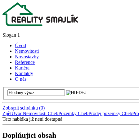
Slogan 1
Úvod
Nemovitosti
Novostavby
Reference
Kariéra
Kontakty
O nás
Zobrazit schránku
(
0
)
Zpět
Úvod
Nemovitosti Cheb
Pozemky Cheb
Prodej pozemky Cheb
Pro
Tato nabídka již není dostupná.
Doplňující obsah