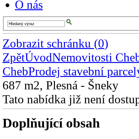
O nás
Zobrazit schránku
(
0
)
Zpět
Úvod
Nemovitosti Che
Cheb
Prodej stavební parce
687 m2, Plesná - Šneky
Tato nabídka již není dostu
Doplňující obsah