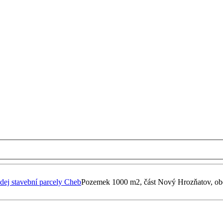
dej stavební parcely Cheb
Pozemek 1000 m2, část Nový Hrozňatov, o