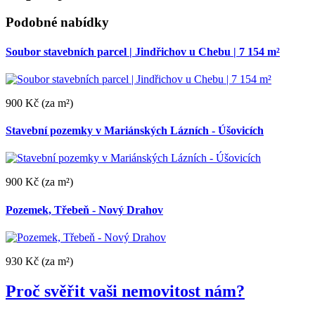
Podobné nabídky
Soubor stavebních parcel | Jindřichov u Chebu | 7 154 m²
900 Kč
(za m²)
Stavební pozemky v Mariánských Lázních - Úšovicích
900 Kč
(za m²)
Pozemek, Třebeň - Nový Drahov
930 Kč
(za m²)
Proč svěřit vaši nemovitost nám?