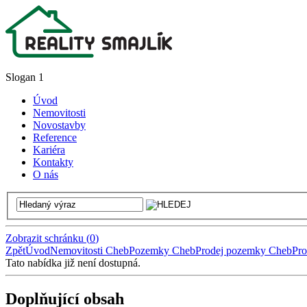
Slogan 1
Úvod
Nemovitosti
Novostavby
Reference
Kariéra
Kontakty
O nás
Zobrazit schránku
(
0
)
Zpět
Úvod
Nemovitosti Cheb
Pozemky Cheb
Prodej pozemky Cheb
Pro
Tato nabídka již není dostupná.
Doplňující obsah