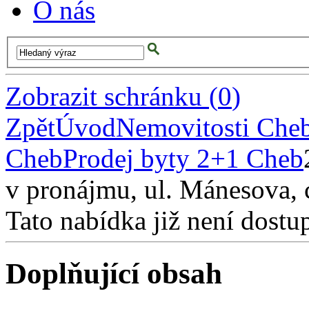
O nás
Zobrazit schránku
(
0
)
Zpět
Úvod
Nemovitosti Che
Cheb
Prodej byty 2+1 Cheb
v pronájmu, ul. Mánesova,
Tato nabídka již není dostu
Doplňující obsah