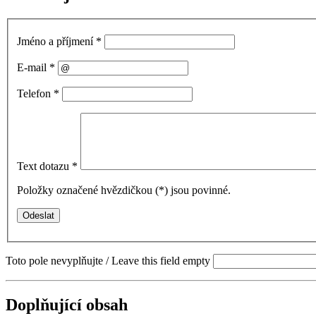
Jméno a příjmení
*
E-mail
*
Telefon
*
Text dotazu
*
Položky označené hvězdičkou (
*
) jsou povinné.
Toto pole nevyplňujte / Leave this field empty
Doplňující obsah