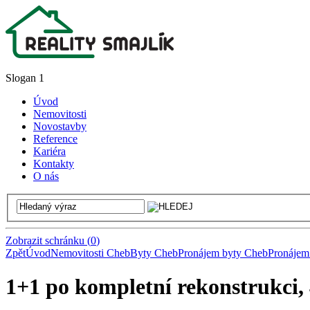
Slogan 1
Úvod
Nemovitosti
Novostavby
Reference
Kariéra
Kontakty
O nás
Zobrazit schránku
(
0
)
Zpět
Úvod
Nemovitosti Cheb
Byty Cheb
Pronájem byty Cheb
Pronájem
1+1 po kompletní rekonstrukci, 