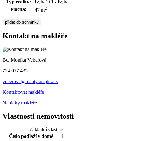
Typ reality:
Byty 1+1 - Byty
2
Plocha:
47 m
Kontakt na makléře
Bc. Monika Veberová
724 657 435
veberova@realitysmajlik.cz
Kontaktovat makléře
Nabídky makléře
Vlastnosti nemovitosti
Základní vlastnosti
Číslo podlaží v domě:
1