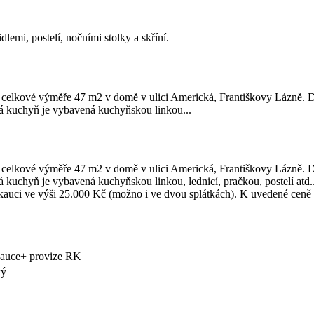
lemi, postelí, nočními stolky a skříní.
elkové výměře 47 m2 v domě v ulici Americká, Františkovy Lázně. Díky
ná kuchyň je vybavená kuchyňskou linkou...
elkové výměře 47 m2 v domě v ulici Americká, Františkovy Lázně. Díky
á kuchyň je vybavená kuchyňskou linkou, lednicí, pračkou, postelí atd
i ve výši 25.000 Kč (možno i ve dvou splátkách). K uvedené ceně se j
kauce+ provize RK
ký