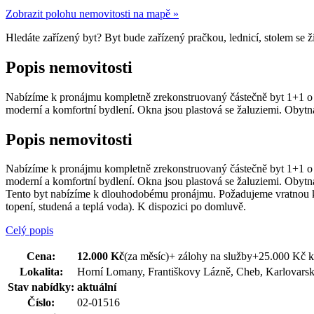
Zobrazit polohu nemovitosti na mapě »
Hledáte zařízený byt? Byt bude zařízený pračkou, lednicí, stolem se žid
Popis nemovitosti
Nabízíme k pronájmu kompletně zrekonstruovaný částečně byt 1+1 o c
moderní a komfortní bydlení. Okna jsou plastová se žaluziemi. Obyt
Popis nemovitosti
Nabízíme k pronájmu kompletně zrekonstruovaný částečně byt 1+1 o c
moderní a komfortní bydlení. Okna jsou plastová se žaluziemi. Obytn
Tento byt nabízíme k dlouhodobému pronájmu. Požadujeme vratnou kauc
topení, studená a teplá voda). K dispozici po domluvě.
Celý popis
Cena:
12.000 Kč
(za měsíc)
+ zálohy na služby+25.000 Kč 
Lokalita:
Horní Lomany, Františkovy Lázně, Cheb, Karlovars
Stav nabídky:
aktuální
Číslo:
02-01516