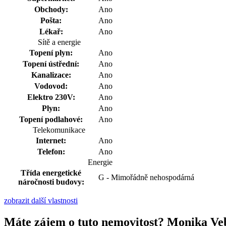
Obchody:
Ano
Pošta:
Ano
Lékař:
Ano
Sítě a energie
Topení plyn:
Ano
Topení ústřední:
Ano
Kanalizace:
Ano
Vodovod:
Ano
Elektro 230V:
Ano
Plyn:
Ano
Topení podlahové:
Ano
Telekomunikace
Internet:
Ano
Telefon:
Ano
Energie
Třída energetické
G - Mimořádně nehospodárná
náročnosti budovy:
zobrazit další vlastnosti
Máte zájem o tuto nemovitost? Monika Ve