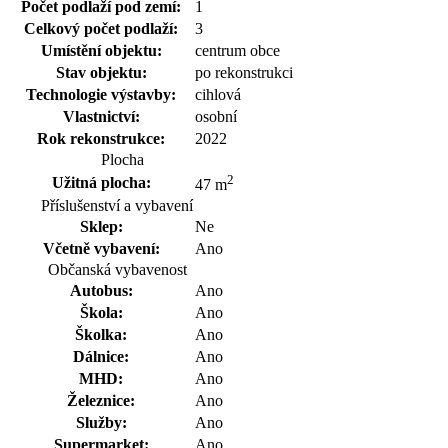
Počet podlaží pod zemí:
1
Celkový počet podlaží:
3
Umístění objektu:
centrum obce
Stav objektu:
po rekonstrukci
Technologie výstavby:
cihlová
Vlastnictví:
osobní
Rok rekonstrukce:
2022
Plocha
2
Užitná plocha:
47 m
Příslušenství a vybavení
Sklep:
Ne
Včetně vybavení:
Ano
Občanská vybavenost
Autobus:
Ano
Škola:
Ano
Školka:
Ano
Dálnice:
Ano
MHD:
Ano
Železnice:
Ano
Služby:
Ano
Supermarket:
Ano