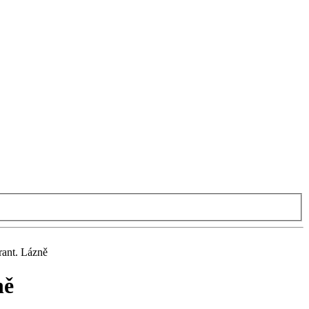
rant. Lázně
ně